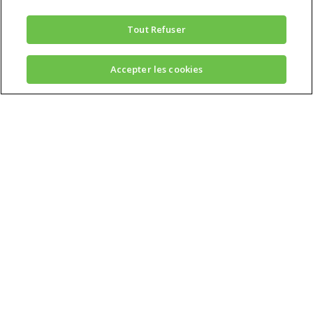
Tout Refuser
Accepter les cookies
Inscrivez-vous
gratuitement à notre
newsletter*