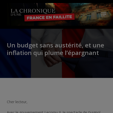
Skip
to
Menu
main
Close
content
Menu
Un budget sans austérité, et une
inflation qui plume l’épargnant
Cher lecteur,
Avec le gouvernement Lecornu II, le spectacle de Guignol