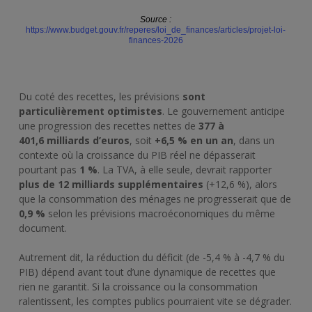
Source :
https://www.budget.gouv.fr/reperes/loi_de_finances/articles/projet-loi-
finances-2026
Du coté des recettes, les prévisions
sont
particulièrement optimistes
. Le gouvernement anticipe
une progression des recettes nettes de
377 à
401,6 milliards d’euros
, soit
+6,5 % en un an
, dans un
contexte où la croissance du PIB réel ne dépasserait
pourtant pas
1 %
. La TVA, à elle seule, devrait rapporter
plus de 12 milliards supplémentaires
(+12,6 %), alors
que la consommation des ménages ne progresserait que de
0,9 %
selon les prévisions macroéconomiques du même
document.
Autrement dit, la réduction du déficit (de -5,4 % à -4,7 % du
PIB) dépend avant tout d’une dynamique de recettes que
rien ne garantit. Si la croissance ou la consommation
ralentissent, les comptes publics pourraient vite se dégrader.