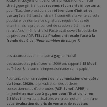
locaux et citoyens ont dénoncé la privatisation d’un actif
stratégique générant des
revenus récurrents importants
pour l’Etat. Une procédure de
référendum d’initiative
partagée
a été lancée, visant à soumettre la vente au vote
populaire. Le nombre de signatures requis n’a pas été
atteint, mais le projet concret de cession a été mis en
retrait. Ainsi, même si la loi Pacte avait ouvert la possibilité
de privatiser ADP,
l’
E
tat a finalement reculé face à la
fronde des élus.
(
P
our combien de temps
?)
Les autoroutes : un manque à gagner massif
Les autoroutes privatisées en 2006 ont rapporté
15 Mds
€
au Trésor. Une somme impressionnante sur le papier.
Pourtant, selon un
rapport de la commission d’enquête
du Sénat (2020)
, la privatisation des sociétés
concessionnaires d’autoroutes (
ASF, Sanef, APRR
) a
engendré un
manque à gagner pour l’
E
tat
d’environ
7,8 Mds€
en valeur actualisée, en raison notamment d’une
sous‑évaluation du prix de vente
et de
recettes