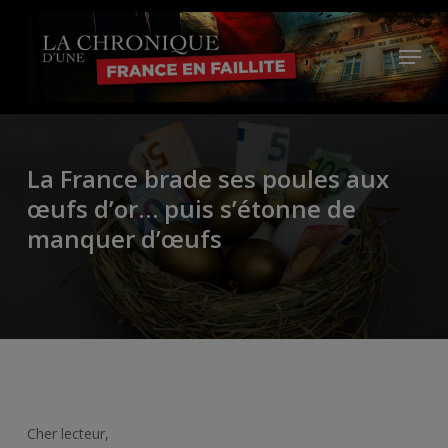
Skip
to
Menu
main
Close
content
Menu
La France brade ses poules aux
œufs d’or… puis s’étonne de
manquer d’œufs
Cher lecteur,