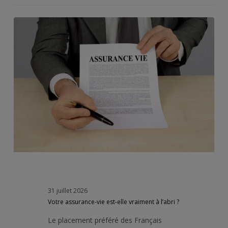
Votre
assurance-
vie
est-
elle
vraiment
à
l’abri
?
31 juillet 2026
Votre assurance-vie est-elle vraiment à l’abri ?
Le placement préféré des Français