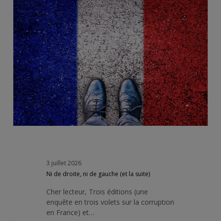
de
droite,
ni
de
gauche
(et
la
suite)
3 juillet 2026
Ni de droite, ni de gauche (et la suite)
Cher lecteur, Trois éditions (une
enquête en trois volets sur la corruption
en France) et…