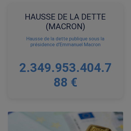
HAUSSE DE LA DETTE
(MACRON)
Hausse de la dette publique sous la
présidence d’Emmanuel Macron
2.349.953.446.0
87 €
L’or,
l’Etat
et