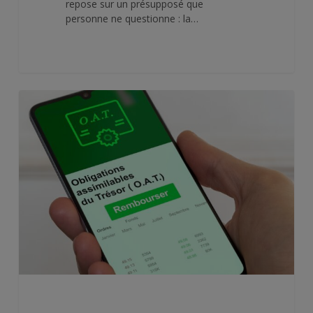
repose sur un présupposé que
personne ne questionne : la…
4,74
%
–
le
taux
français
à
30
ans
retrouve
son
niveau
de
2008