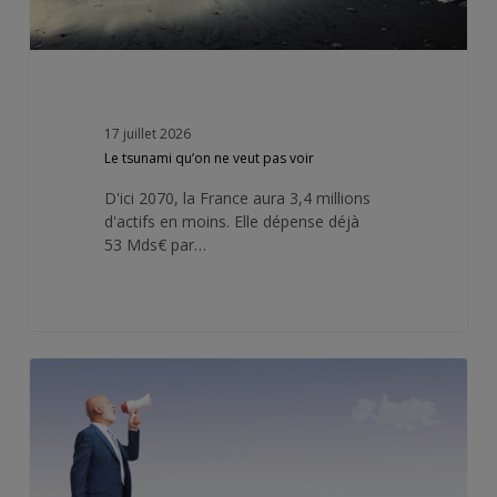
17 juillet 2026
Le tsunami qu’on ne veut pas voir
D'ici 2070, la France aura 3,4 millions
d'actifs en moins. Elle dépense déjà
53 Mds€ par…
La
Cour
des
comptes
crie
dans