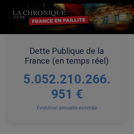
Skip
to
Menu
main
Close
content
Menu
Dette Publique de la
France (en temps réel)
5.052.210.323.
771 €
Évolution annuelle estimée