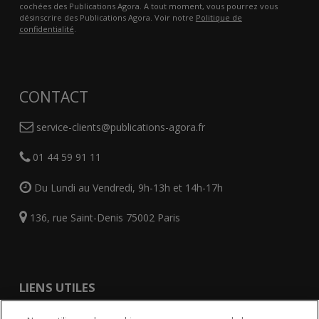
cochées des Publications Agora. A tout moment, vous pourrez vous
désinscrire des Publications Agora. Voir notre
Politique de
confidentialité
.
CONTACT
service-clients@publications-agora.fr
01 44 59 91 11
Du Lundi au Vendredi, 9h-13h et 14h-17h
136, rue Saint-Denis 75002 Paris
LIENS UTILES
CGU