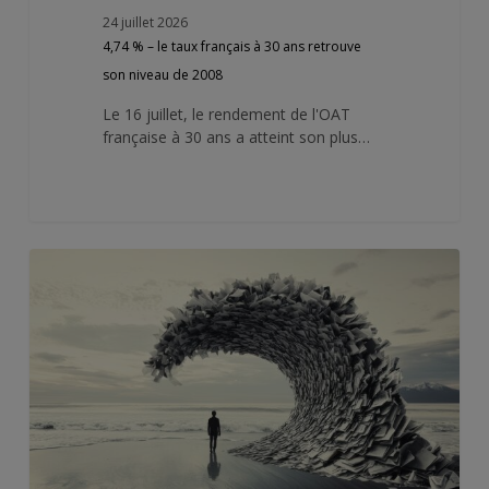
24 juillet 2026
4,74 % – le taux français à 30 ans retrouve
son niveau de 2008
Le 16 juillet, le rendement de l'OAT
française à 30 ans a atteint son plus…
Le
tsunami
qu’on
ne
veut
pas
voir