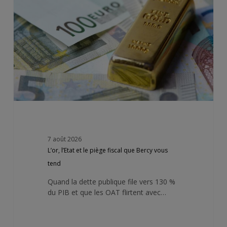
le
piège
fiscal
que
Bercy
vous
tend
7 août 2026
L’or, l’Etat et le piège fiscal que Bercy vous
tend
Quand la dette publique file vers 130 %
du PIB et que les OAT flirtent avec…