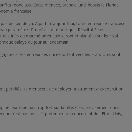
onflits mondiaux. Cette menace, brandie lundi depuis la Floride,
onomie française.
pas besoin de ça. A partir d’aujourd’hui, toute entreprise française
au paramètre : l’imprévisibilité politique. Résultat ? Les
t destinés au marché américain seront implantées sur leur sol.
nomique balayé du jour au lendemain.
gné car les entreprises qui exportent vers les Etats-Unis sont
t pétrifiés. Ils menacent de déployer l’instrument anti-coercition,
 ne leur tape pas trop fort sur la tête. C’est précisément dans
nne n’est pas un allié, partenaire ou concurrent des Etats‑Unis,