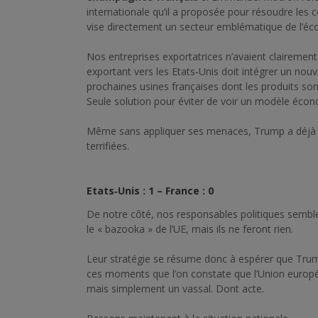
internationale qu’il a proposée pour résoudre les c
vise directement un secteur emblématique de l’éc
Nos entreprises exportatrices n’avaient clairement 
exportant vers les Etats‑Unis doit intégrer un nouve
prochaines usines françaises dont les produits son
Seule solution pour éviter de voir un modèle éco
Même sans appliquer ses menaces, Trump a déjà ga
terrifiées.
Etats‑Unis : 1 – France : 0
De notre côté, nos responsables politiques semblen
le « bazooka » de l’UE, mais ils ne feront rien.
Leur stratégie se résume donc à espérer que Trump
ces moments que l’on constate que l’Union europée
mais simplement un vassal. Dont acte.