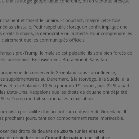
’à une stratégie géopolitique cohérente, on en viendrait presque
nchaînent et frisent le lunaire. Et pourtant, malgré cette folie
as s’installe. Petit rappel utile : lorsqu’un conflit implique une
s droits humains, la démocratie ou la liberté. Pour comprendre les
lus clairement que les communiqués officiels.
rançais pro‑Trump, le malaise est palpable. Ils sont bien forcés de
rêts américains. Exclusivement. Brutalement. Sans fard.
 européenne de conserver le Groenland sous son influence,
es supplémentaires au Danemark, à la Norvège, à la Suède, à la
er
s et à la Finlande : 10 % à partir du 1
février, puis 25 % à partir
 les Etats‑Unis. Rappelons que les droits de douane ont déjà été
40 %, si Trump mettait ses menaces à exécution.
rmais la possibilité d’un accord sur ce dossier du Groenland. Il
les prochains jours, tant son comportement reste imprévisible.
oser des droits de douane de
200 %
sur les
vins et
se de rejoindre son
« Conseil de paix »
,
une initiative