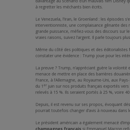
davantage au scénario d’un mauvais film Disney qu
à regretter les méchants bien écrits.
Le Venezuela, l’Iran, le Groenland : les épisodes s’e
interventionniste, une complaisance gênante des médi
grande puissance, méfiez‑vous des discours sur le
vraies raisons, suivez l’argent. Il parle toujours p
Même du côté des politiques et des éditorialistes f
constater une évidence : Trump joue pour les inté
La preuve ? Trump, n’appréciant guère la volonté
menace de mettre en place des barrières douanièr
France, à l’Allemagne, au Royaume-Uni, aux Pays-Ba
er
du 1
juin sur nos produits français exportés vers
relevés à 15 %. Ils seraient portés à 25 %, voire 
Depuis, il est revenu sur ses propos, évoquant déso
pourrait toutefois changer d’avis à nouveau dans 
Le président américain a également menacé d’imp
champagnes français
si Emmanuel Macron refu