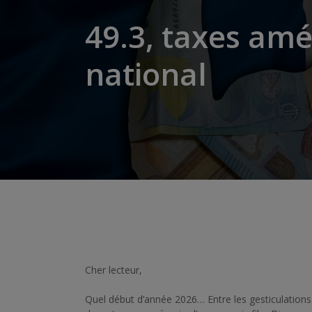
49.3, taxes amé
national
Cher lecteur,
Quel début d’année 2026… Entre les gesticulation