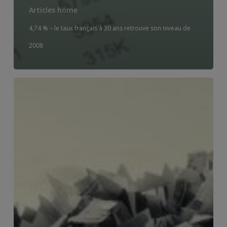
Articles home
4,74 % – le taux français à 30 ans retrouve son niveau de
2008
Le
tsunami
qu’on
ne
veut
pas
voir