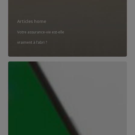
Articles home
Votre assurance-vie est-elle
vraiment à l’abri ?
4,74
%
–
le
taux
français
à
30
ans
retrouve
son
niveau