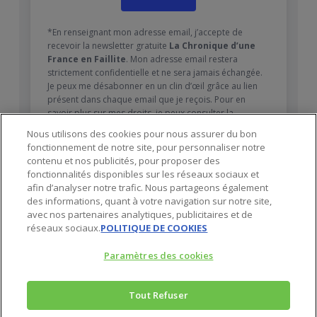
*En renseignant mon adresse email, j’accepte de
recevoir la newsletter gratuite
La Chronique d’une
France en Faillite
. Mon adresse email restera
strictement confidentielle et ne sera jamais échangée.
Je peux me désabonner en un clin d’œil grâce au lien
présent dans chaque email que je reçois. Pour en
savoir plus sur mes droits, je peux consulter la
Politique de confidentialité
.
Nous utilisons des cookies pour nous assurer du bon
fonctionnement de notre site, pour personnaliser notre
contenu et nos publicités, pour proposer des
fonctionnalités disponibles sur les réseaux sociaux et
afin d’analyser notre trafic. Nous partageons également
des informations, quant à votre navigation sur notre site,
avec nos partenaires analytiques, publicitaires et de
réseaux sociaux.
POLITIQUE DE COOKIES
Paramètres des cookies
Tout Refuser