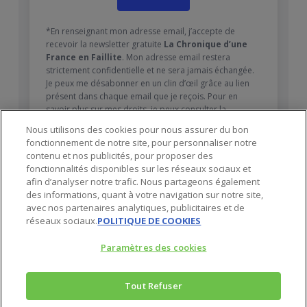
*En renseignant mon adresse email, j’accepte de
recevoir la newsletter gratuite
La Chronique d’une
France en Faillite
. Mon adresse email restera
strictement confidentielle et ne sera jamais échangée.
Je peux me désabonner en un clin d’œil grâce au lien
présent dans chaque email que je reçois. Pour en
savoir plus sur mes droits, je peux consulter la
Politique de confidentialité
.
Nous utilisons des cookies pour nous assurer du bon
fonctionnement de notre site, pour personnaliser notre
contenu et nos publicités, pour proposer des
fonctionnalités disponibles sur les réseaux sociaux et
afin d’analyser notre trafic. Nous partageons également
des informations, quant à votre navigation sur notre site,
avec nos partenaires analytiques, publicitaires et de
réseaux sociaux.
POLITIQUE DE COOKIES
Paramètres des cookies
Tout Refuser