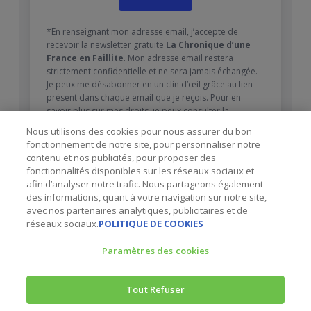
*En renseignant mon adresse email, j’accepte de
recevoir la newsletter gratuite
La Chronique d’une
France en Faillite
. Mon adresse email restera
strictement confidentielle et ne sera jamais échangée.
Je peux me désabonner en un clin d’œil grâce au lien
présent dans chaque email que je reçois. Pour en
savoir plus sur mes droits, je peux consulter la
Politique de confidentialité
.
Nous utilisons des cookies pour nous assurer du bon
fonctionnement de notre site, pour personnaliser notre
contenu et nos publicités, pour proposer des
fonctionnalités disponibles sur les réseaux sociaux et
afin d’analyser notre trafic. Nous partageons également
des informations, quant à votre navigation sur notre site,
avec nos partenaires analytiques, publicitaires et de
réseaux sociaux.
POLITIQUE DE COOKIES
Paramètres des cookies
Tout Refuser