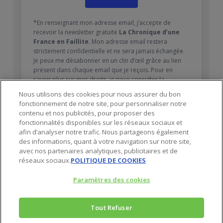
*En renseignant mon adresse email, j’accepte de
recevoir la newsletter gratuite
La Chronique d’une
France en Faillite
. Mon adresse email restera
strictement confidentielle et ne sera jamais échangée.
Je peux me désabonner en un clin d’œil grâce au lien
présent dans chaque email que je reçois. Pour en
savoir plus sur mes droits, je peux consulter la
Politique de confidentialité
.
Nous utilisons des cookies pour nous assurer du bon
fonctionnement de notre site, pour personnaliser notre
contenu et nos publicités, pour proposer des
fonctionnalités disponibles sur les réseaux sociaux et
afin d’analyser notre trafic. Nous partageons également
des informations, quant à votre navigation sur notre site,
avec nos partenaires analytiques, publicitaires et de
réseaux sociaux.
POLITIQUE DE COOKIES
Paramètres des cookies
Tout Refuser