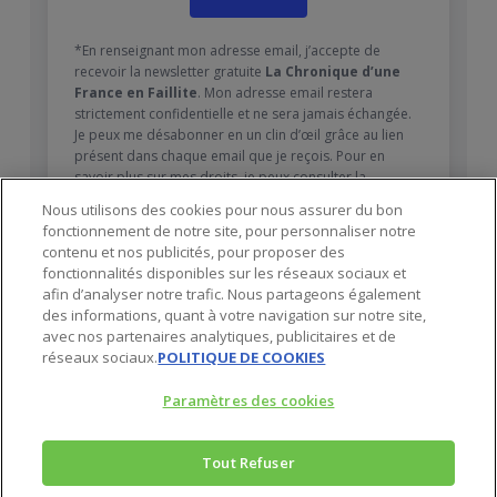
*En renseignant mon adresse email, j’accepte de
recevoir la newsletter gratuite
La Chronique d’une
France en Faillite
. Mon adresse email restera
strictement confidentielle et ne sera jamais échangée.
Je peux me désabonner en un clin d’œil grâce au lien
présent dans chaque email que je reçois. Pour en
savoir plus sur mes droits, je peux consulter la
Politique de confidentialité
.
Nous utilisons des cookies pour nous assurer du bon
fonctionnement de notre site, pour personnaliser notre
contenu et nos publicités, pour proposer des
fonctionnalités disponibles sur les réseaux sociaux et
afin d’analyser notre trafic. Nous partageons également
des informations, quant à votre navigation sur notre site,
avec nos partenaires analytiques, publicitaires et de
réseaux sociaux.
POLITIQUE DE COOKIES
Paramètres des cookies
Tout Refuser