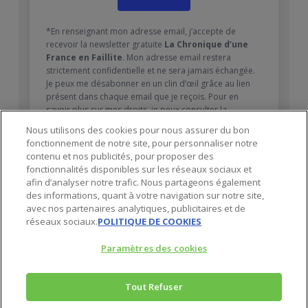
*En renseignant mon adresse email, j’accepte de
recevoir la newsletter gratuite
La Chronique d’une
France en Faillite
. Mon adresse email restera
strictement confidentielle et ne sera jamais échangée.
Je peux me désabonner en un clin d’œil grâce au lien
présent dans chaque email que je reçois. Pour en
savoir plus sur mes droits, je peux consulter la
Politique de confidentialité
.
Nous utilisons des cookies pour nous assurer du bon
fonctionnement de notre site, pour personnaliser notre
contenu et nos publicités, pour proposer des
fonctionnalités disponibles sur les réseaux sociaux et
afin d’analyser notre trafic. Nous partageons également
des informations, quant à votre navigation sur notre site,
avec nos partenaires analytiques, publicitaires et de
réseaux sociaux.
POLITIQUE DE COOKIES
Paramètres des cookies
Tout Refuser