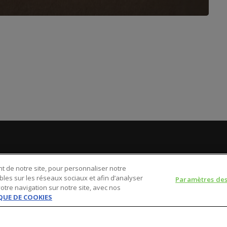
CONTACT
LI
 de notre site, pour personnaliser notre
bles sur les réseaux sociaux et afin d’analyser
Paramètres des
CG
tre navigation sur notre site, avec nos
service-clients@publications-agora.fr
QUE DE COOKIES
Poli
01 44 59 91 11
Pol