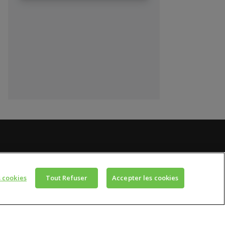
ENS UTILES
 cookies
Tout Refuser
Accepter les cookies
U
tique de confidentialité
itique des cookies