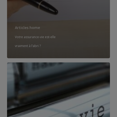
Articles home
Votre assurance-vie est-elle
vraiment à l’abri ?
Votre
assurance-
vie,
le
contrôle
des
capitaux
–
et
ce